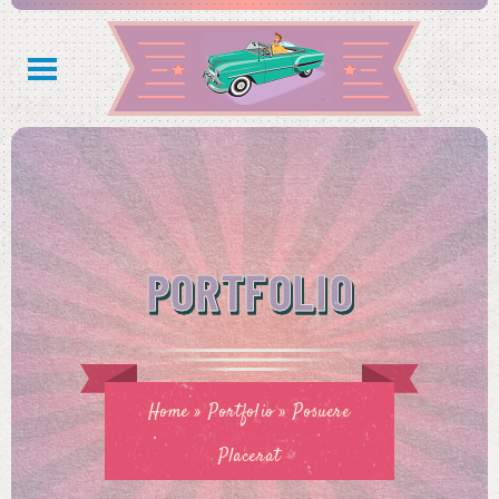
PORTFOLIO
Home
»
Portfolio
»
Posuere
Placerat