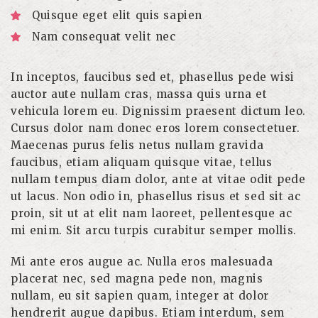
Quisque eget elit quis sapien
Nam consequat velit nec
In inceptos, faucibus sed et, phasellus pede wisi
auctor aute nullam cras, massa quis urna et
vehicula lorem eu. Dignissim praesent dictum leo.
Cursus dolor nam donec eros lorem consectetuer.
Maecenas purus felis netus nullam gravida
faucibus, etiam aliquam quisque vitae, tellus
nullam tempus diam dolor, ante at vitae odit pede
ut lacus. Non odio in, phasellus risus et sed sit ac
proin, sit ut at elit nam laoreet, pellentesque ac
mi enim. Sit arcu turpis curabitur semper mollis.
Mi ante eros augue ac. Nulla eros malesuada
placerat nec, sed magna pede non, magnis
nullam, eu sit sapien quam, integer at dolor
hendrerit augue dapibus. Etiam interdum, sem